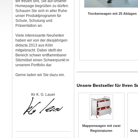
wir freuen uns, Sie auf unserer
Homepage begrüßen zu dürfen.
Schauen Sie sich in aller Ruhe
Trockenwagen mit 25 Ablagen
unser Produktprogramm für
Schule, Schulung und
Präsentation an.
Viele interessante Neuheiten
haben wir von der diesjährigen
didacta 2013 aus Köln
mitgebracht. Dabei stellt der
Bereich schwer entflammbarer
Sitzmöbel einen Schwerpunkt in
unserem Portfolio dar.
Gerne laden wir Sie dazu ein.
Unsere Bestseller für Ihren 
Ihr K. G. Lauer
Mappenwagen mit zwei
Registraturen
Dok